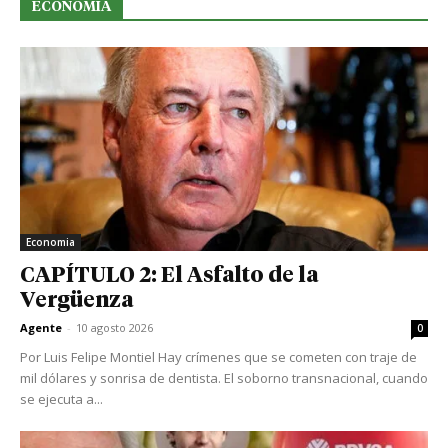
ECONOMIA
Economia
CAPÍTULO 2: El Asfalto de la
Vergüenza
Agente
-
10 agosto 2026
0
Por Luis Felipe Montiel Hay crímenes que se cometen con traje de
mil dólares y sonrisa de dentista. El soborno transnacional, cuando
se ejecuta a...