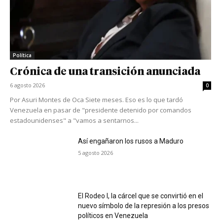
Política
Crónica de una transición anunciada
6 agosto 2026
0
Por Asuri Montes de Oca Siete meses. Eso es lo que tardó
Venezuela en pasar de "presidente detenido por comandos
estadounidenses" a "vamos a sentarnos...
Así engañaron los rusos a Maduro
5 agosto 2026
El Rodeo I, la cárcel que se convirtió en el
nuevo símbolo de la represión a los presos
políticos en Venezuela