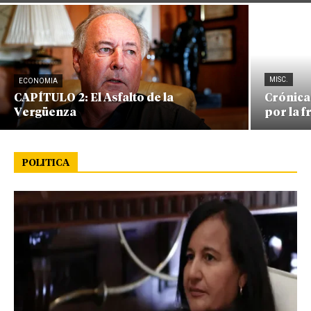
MISC.
ECONOMIA
CAPÍTULO 2: El Asfalto de la
Crónica
Vergüenza
por la 
POLITICA