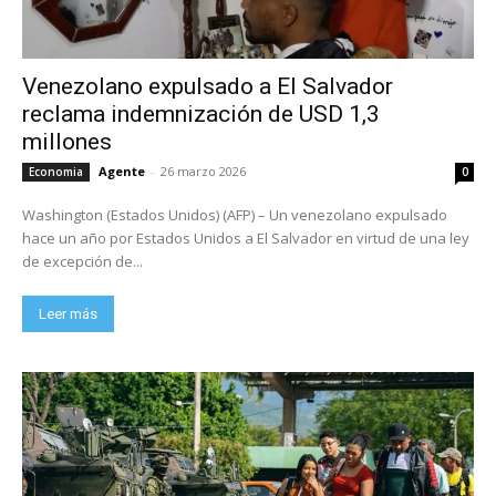
Venezolano expulsado a El Salvador
reclama indemnización de USD 1,3
millones
Agente
-
26 marzo 2026
Economia
0
Washington (Estados Unidos) (AFP) – Un venezolano expulsado
hace un año por Estados Unidos a El Salvador en virtud de una ley
de excepción de...
Leer más