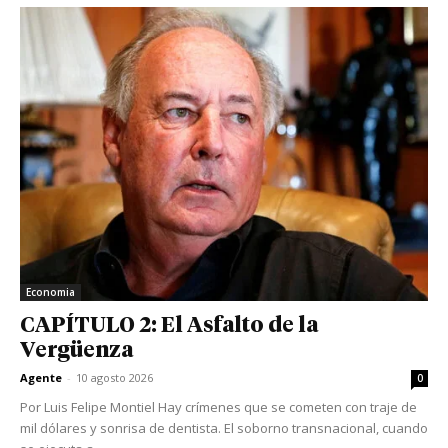
Economia
CAPÍTULO 2: El Asfalto de la
Vergüenza
Agente
-
10 agosto 2026
0
Por Luis Felipe Montiel Hay crímenes que se cometen con traje de
mil dólares y sonrisa de dentista. El soborno transnacional, cuando