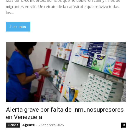
Más de 1.700 muertos, edificios que no debieron caer y miles de
migrantes en vilo. Un retrato de la catástrofe que reavivó todas
las...
Leer más
Alerta grave por falta de inmunosupresores
en Venezuela
Agente
-
26 febrero 2025
Ciencia
0