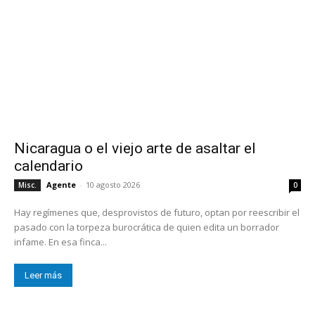
Nicaragua o el viejo arte de asaltar el
calendario
Agente
-
10 agosto 2026
Misc.
0
Hay regímenes que, desprovistos de futuro, optan por reescribir el
pasado con la torpeza burocrática de quien edita un borrador
infame. En esa finca...
Leer más