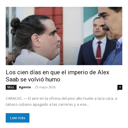
Los cien días en que el imperio de Alex
Saab se volvió humo
Agente
-
25 mayo 2026
Misc.
0
CARACAS. — El aire en la oficina del piso alto huele a laca cara, a
tabaco cubano apagado a las carreras y a ese...
Leer más